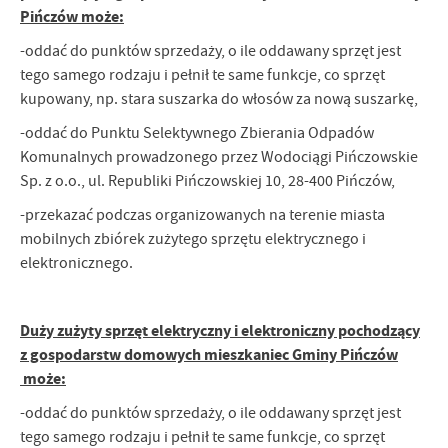
Pińczów może:
treści w postaci wiadomości, ofert, komunikatów mediów
społecznościowych.
-oddać do punktów sprzedaży, o ile oddawany sprzęt jest
tego samego rodzaju i pełnił te same funkcje, co sprzęt
kupowany, np. stara suszarka do włosów za nową suszarkę,
-oddać do Punktu Selektywnego Zbierania Odpadów
Komunalnych prowadzonego przez Wodociągi Pińczowskie
Sp. z o.o., ul. Republiki Pińczowskiej 10, 28-400 Pińczów,
-przekazać podczas organizowanych na terenie miasta
mobilnych zbiórek zużytego sprzętu elektrycznego i
elektronicznego.
Duży zużyty sprzęt elektryczny i elektroniczny pochodzący
z gospodarstw domowych mieszkaniec Gminy Pińczów
może:
-oddać do punktów sprzedaży, o ile oddawany sprzęt jest
tego samego rodzaju i pełnił te same funkcje, co sprzęt