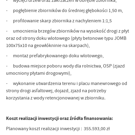
- wycięci drzew oraz zakrzaczeń w obrębie zbiornika,
Firmy te działają w charakterze pośredników prezentujących nasze
treści w postaci wiadomości, ofert, komunikatów mediów
- pogłębienie zbiorników do średniej głębokości 1,50 m,
społecznościowych.
- profilowanie skarp zbiornika z nachyleniem 1:1,5
- umocnienia brzegów zbiorników na wysokość drogi z płyt
oraz od strony doku wlotowego (płyty betonowe typu JOMB
100x75x10 na geowłókninie na skarpach),
- montaż prefabrykowanego doku wlotowego,
- budowa miejsce poboru wody dla rolnictwa, OSP (zjazd
umocniony płytami drogowymi),
- wykonanie utwardzenia terenu i placu manewrowego od
strony drogi asfaltowej, dojazd, zjazd na potrzeby
korzystania z wody retencjonowanej w zbiorniku.
Koszt realizacji inwestycji oraz źródła finansowania:
Planowany koszt realizacji inwestycji : 355.593,00 zł