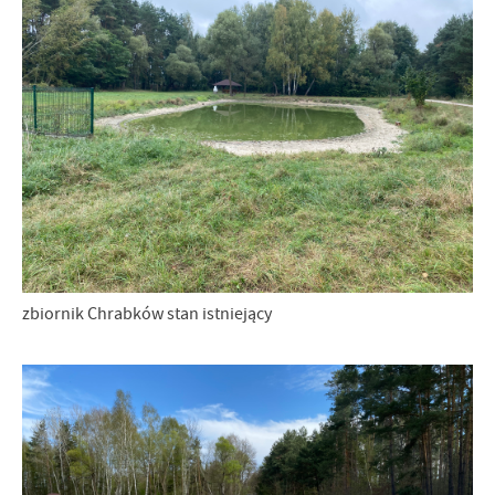
zbiornik Chrabków stan istniejący