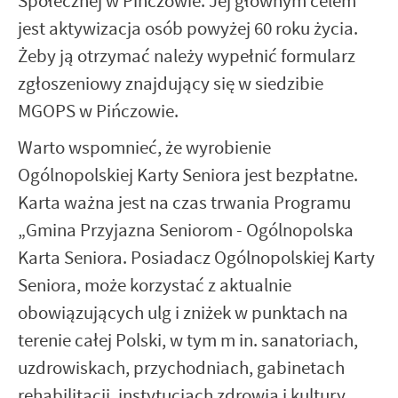
Społecznej w Pińczowie. Jej głównym celem
Firmy te działają w charakterze pośredników prezentujących nasze
treści w postaci wiadomości, ofert, komunikatów mediów
jest aktywizacja osób powyżej 60 roku życia.
społecznościowych.
Żeby ją otrzymać należy wypełnić formularz
zgłoszeniowy znajdujący się w siedzibie
MGOPS w Pińczowie.
Warto wspomnieć, że wyrobienie
Ogólnopolskiej Karty Seniora jest bezpłatne.
Karta ważna jest na czas trwania Programu
„Gmina Przyjazna Seniorom - Ogólnopolska
Karta Seniora. Posiadacz Ogólnopolskiej Karty
Seniora, może korzystać z aktualnie
obowiązujących ulg i zniżek w punktach na
terenie całej Polski, w tym m in. sanatoriach,
uzdrowiskach, przychodniach, gabinetach
rehabilitacji, instytucjach zdrowia i kultury