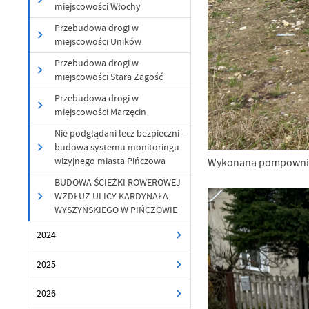
miejscowości Włochy
Przebudowa drogi w
miejscowości Uników
Przebudowa drogi w
miejscowości Stara Zagość
U
Przebudowa drogi w
miejscowości Marzęcin
Sz
Nie podglądani lecz bezpieczni –
ws
budowa systemu monitoringu
wizyjnego miasta Pińczowa
Wykonana pompownia ś
BUDOWA ŚCIEŻKI ROWEROWEJ
N
WZDŁUŻ ULICY KARDYNAŁA
Ni
WYSZYŃSKIEGO W PIŃCZOWIE
um
Pl
2024
Wi
Tw
co
2025
F
2026
Te
Ci