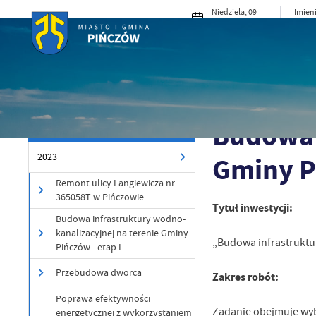
Przejdź do menu.
Przejdź do wyszukiwarki.
Przejdź do treści.
Przejdź do ustawień wielkości czcionki.
Włącz wersję kontrastową strony.
Niedziela, 09
Imieni
sierpnia 2026
Roma
23°C
Słonecznie
MIASTO I G
Powróć do:
2023
Strona główna
Miasto
Budowa 
INWESTYCJE
Gminy Pi
2023
Remont ulicy Langiewicza nr
365058T w Pińczowie
Tytuł inwestycji:
Budowa infrastruktury wodno-
kanalizacyjnej na terenie Gminy
„Budowa infrastruktur
Pińczów - etap I
Przebudowa dworca
Zakres robót:
Poprawa efektywności
Zadanie obejmuje wyb
energetycznej z wykorzystaniem