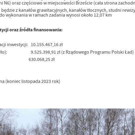
ni N6) oraz częściowo w miejscowości Brzeście (cała strona zachod
będzie z kanałów grawitacyjnych, kanałów tłocznych, studni rewiz
ej do wykonania w ramach zadania wynosi około 12,07 km
stycji oraz źródła finansowania:
acji inwestycji: 10.155.467,16 zł
ódło): 9.525.398,91 zł (z Rządowego Programu Polski Ład)
: 630.068,25 zł
na (koniec listopada 2023 rok)