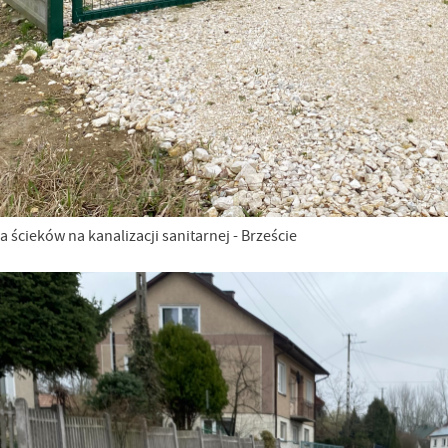
stawienia
anujemy Twoją prywatność. Możesz zmienić ustawienia cookies lub zaakceptować je
zystkie. W dowolnym momencie możesz dokonać zmiany swoich ustawień.
cieków na kanalizacji sanitarnej - Brzeście
iezbędne
ezbędne pliki cookies służą do prawidłowego funkcjonowania strony internetowej i
ożliwiają Ci komfortowe korzystanie z oferowanych przez nas usług.
iki cookies odpowiadają na podejmowane przez Ciebie działania w celu m.in. dostosowani
ęcej
oich ustawień preferencji prywatności, logowania czy wypełniania formularzy. Dzięki pli
okies strona, z której korzystasz, może działać bez zakłóceń.
unkcjonalne i personalizacyjne
go typu pliki cookies umożliwiają stronie internetowej zapamiętanie wprowadzonych prze
ebie ustawień oraz personalizację określonych funkcjonalności czy prezentowanych treści.