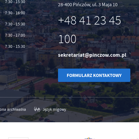
7:30 - 15:30
28-400 Pińczów, ul. 3 Maja 10
7:30 - 16:00
+48 41 23 45
7:30 - 15:30
100
7:30 - 17:00
7:30 - 15:30
sekretariat@pinczow.com.pl
FORMULARZ KONTAKTOWY
rona archiwalna
Język migowy