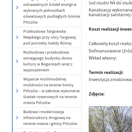
(od studni N4 do stud
odnawialnych źródeł energii w
Kanalizacja wykonana 
wybranych jednostkach
kanalizacji sanitarn
oświatowych podległych Gminie
Pińczów
Koszt realizacji inwe
Przebudowa Targowiska
Miejskiego przy ulicy Targowej
pod potrzeby Giełdy Rolnej
Całkowity koszt realiz
Dofinansowanie (źr
Rozbudowa i przebudowa
Wkład własny
istniejącego budynku domu
kultury w Bogucicach wraz z
wyposażeniem
Termin realizacji:
Wsparcie multimodalnej
Inwestycja zrealizowa
mobilności na terenie Gminy
Pińczów – w zakresie wykonania
Zdjęcia:
ścieżek rowerowych na terenie
miasta Pińczów
Budowa i modernizacja
infrastruktury drogowej na
terenie miasta i gminy Pińczów