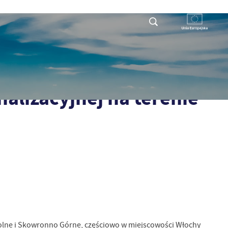
RYSTY
DLA PRZEDSIĘBIORCY
KONTAKT
nej na terenie Gminy Pińczów - etap I
lizacyjnej na terenie
olne i Skowronno Górne, częściowo w miejscowości Włochy