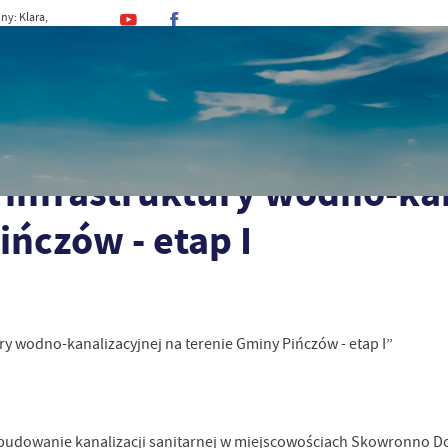
ny: Klara,
n, Romuald
MINA
URZĄD
DLA MIESZKAŃCA
DLA TU
 i Gmina
Inwestycje
2023
Budowa infrastruktury wodno-kanalizacyj
infrastruktury wodno-kana
ńczów - etap I
y wodno-kanalizacyjnej na terenie Gminy Pińczów - etap I”
udowanie kanalizacji sanitarnej w miejscowościach Skowronno D