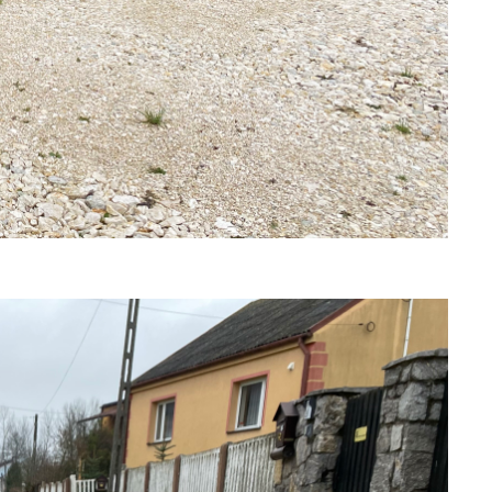
a
kom
z