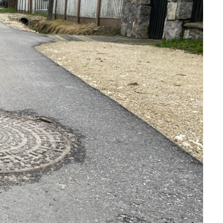
ci
.
a
w