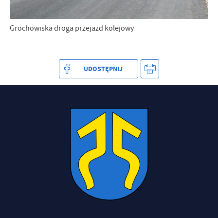
Grochowiska droga przejazd kolejowy
UDOSTĘPNIJ