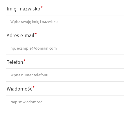
treści w postaci wiadomości, ofert, komunikatów mediów
*
Imię i nazwisko
społecznościowych.
*
Adres e-mail
*
Telefon
*
Wiadomość