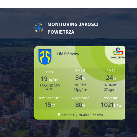
z
MONITORING JAKOŚCI
ci
POWIETRZA
.
a
w