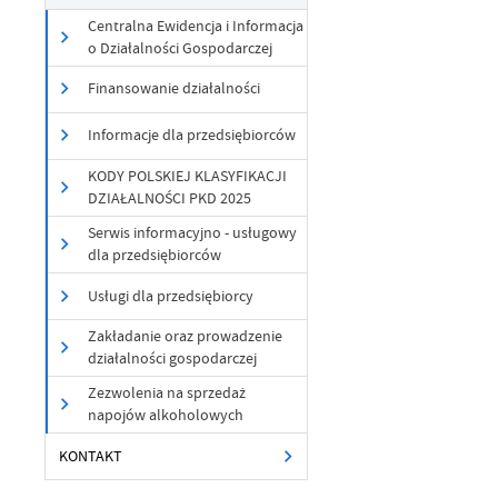
Centralna Ewidencja i Informacja
o Działalności Gospodarczej
Finansowanie działalności
Informacje dla przedsiębiorców
KODY POLSKIEJ KLASYFIKACJI
DZIAŁALNOŚCI PKD 2025
U
Serwis informacyjno - usługowy
dla przedsiębiorców
Sz
Usługi dla przedsiębiorcy
ws
Zakładanie oraz prowadzenie
działalności gospodarczej
N
Zezwolenia na sprzedaż
Ni
napojów alkoholowych
um
Pl
Wi
KONTAKT
Tw
co