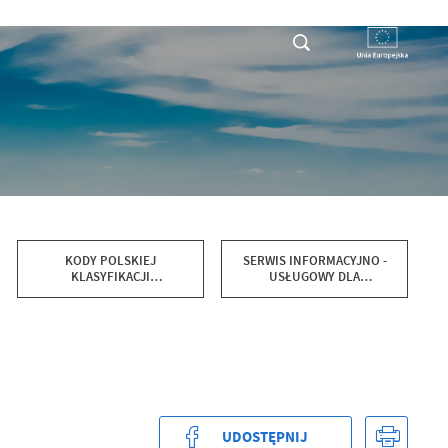
RYSTY
DLA PRZEDSIĘBIORCY
KONTAKT
KODY POLSKIEJ
SERWIS INFORMACYJNO -
KLASYFIKACJI
USŁUGOWY DLA
DZIAŁALNOŚCI PKD 2025
PRZEDSIĘBIORCÓW
UDOSTĘPNIJ