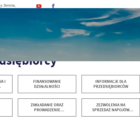
y: Dorota,
, Kajetan
MINA
URZĄD
DLA MIESZKAŃCA
DLA TU
zedsiębiorcy
dsiębiorcy
A I
FINANSOWANIE
INFORMACJE DLA
DZIAŁALNOŚCI
PRZEDSIĘBIORCÓW
ZAKŁADANIE ORAZ
ZEZWOLENIA NA
PROWADZENIE
SPRZEDAŻ NAPOJÓW
DZIAŁALNOŚCI
ALKOHOLOWYCH
GOSPODARCZEJ