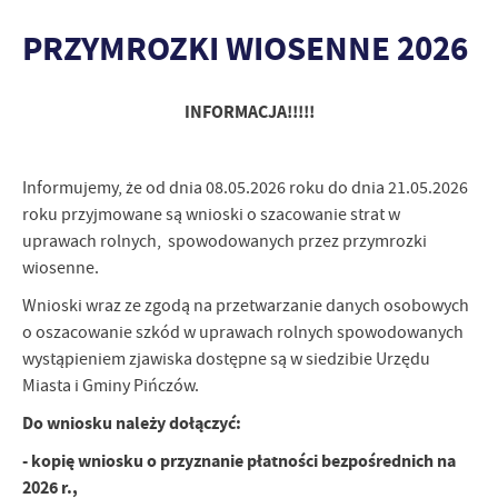
naszej strony poprzez dopasowanie jej do Twoich indywidualnych prefer
funkcjonalne i personalizacyjne pliki cookies gwarantuje dostępność więks
PRZYMROZKI WIOSENNE 2026
stronie.
Analityczne
Analityczne pliki cookies pomagają nam rozwijać się i dostosowywać do
INFORMACJA!!!!!
Cookies analityczne pozwalają na uzyskanie informacji w zakresie wyko
Więcej
internetowej, miejsca oraz częstotliwości, z jaką odwiedzane są nasze s
pozwalają nam na ocenę naszych serwisów internetowych pod względe
Informujemy, że od dnia 08.05.2026 roku do dnia 21.05.2026
użytkowników. Zgromadzone informacje są przetwarzane w formie zano
Reklamowe
zgody na analityczne pliki cookies gwarantuje dostępność wszystkich fu
roku przyjmowane są wnioski o szacowanie strat w
Dzięki reklamowym plikom cookies prezentujemy Ci najciekawsze informa
uprawach rolnych, spowodowanych przez przymrozki
stronach naszych partnerów.
wiosenne.
Promocyjne pliki cookies służą do prezentowania Ci naszych komunikat
Więcej
Wnioski wraz ze zgodą na przetwarzanie danych osobowych
Twoich upodobań oraz Twoich zwyczajów dotyczących przeglądanej witry
promocyjne mogą pojawić się na stronach podmiotów trzecich lub firm
o oszacowanie szkód w uprawach rolnych spowodowanych
partnerami oraz innych dostawców usług. Firmy te działają w charakter
wystąpieniem zjawiska dostępne są w siedzibie Urzędu
prezentujących nasze treści w postaci wiadomości, ofert, komunikatów
Miasta i Gminy Pińczów.
społecznościowych.
Do wniosku należy dołączyć:
- kopię wniosku o przyznanie płatności bezpośrednich na
2026 r.,