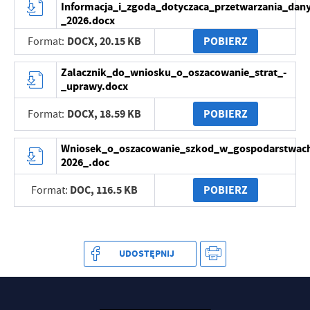
Informacja_i_zgoda_dotyczaca_przetwarzania_da
_2026.docx
DOCX,
20.15 KB
POBIERZ
Format:
Zalacznik_do_wniosku_o_oszacowanie_strat_-
_uprawy.docx
DOCX,
18.59 KB
POBIERZ
Format:
Wniosek_o_oszacowanie_szkod_w_gospodarstwach
2026_.doc
DOC,
116.5 KB
POBIERZ
Format:
UDOSTĘPNIJ