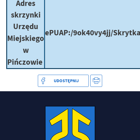
Adres
skrzynki
Urzędu
ePUAP:/9ok40vy4jj/Skrytk
Miejskiego
w
Pińczowie
UDOSTĘPNIJ