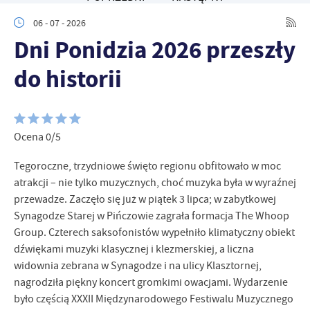
Tego typu pliki cookies umożliwiają stronie internetowej
zapamiętanie wprowadzonych przez Ciebie ustawień oraz
06 - 07 - 2026
personalizację określonych funkcjonalności czy prezentowanych
Dni Ponidzia 2026 przeszły
treści.
Dzięki tym plikom cookies możemy zapewnić Ci większy komfort
do historii
Więcej
korzystania z funkcjonalności naszej strony poprzez dopasowanie
jej do Twoich indywidualnych preferencji. Wyrażenie zgody na
funkcjonalne i personalizacyjne pliki cookies gwarantuje
Analityczne
dostępność większej ilości funkcji na stronie.
Analityczne pliki cookies pomagają nam rozwijać się i
Ocena 0/5
dostosowywać do Twoich potrzeb.
Tegoroczne, trzydniowe święto regionu obfitowało w moc
Cookies analityczne pozwalają na uzyskanie informacji w zakresie
Więcej
wykorzystywania witryny internetowej, miejsca oraz częstotliwości,
atrakcji – nie tylko muzycznych, choć muzyka była w wyraźnej
z jaką odwiedzane są nasze serwisy www. Dane pozwalają nam na
przewadze. Zaczęło się już w piątek 3 lipca; w zabytkowej
ocenę naszych serwisów internetowych pod względem ich
Synagodze Starej w Pińczowie zagrała formacja The Whoop
Reklamowe
popularności wśród użytkowników. Zgromadzone informacje są
Group. Czterech saksofonistów wypełniło klimatyczny obiekt
Dzięki reklamowym plikom cookies prezentujemy Ci najciekawsze
przetwarzane w formie zanonimizowanej. Wyrażenie zgody na
dźwiękami muzyki klasycznej i klezmerskiej, a liczna
informacje i aktualności na stronach naszych partnerów.
analityczne pliki cookies gwarantuje dostępność wszystkich
widownia zebrana w Synagodze i na ulicy Klasztornej,
funkcjonalności.
Promocyjne pliki cookies służą do prezentowania Ci naszych
Więcej
nagrodziła piękny koncert gromkimi owacjami. Wydarzenie
komunikatów na podstawie analizy Twoich upodobań oraz Twoich
było częścią XXXII Międzynarodowego Festiwalu Muzycznego
zwyczajów dotyczących przeglądanej witryny internetowej. Treści