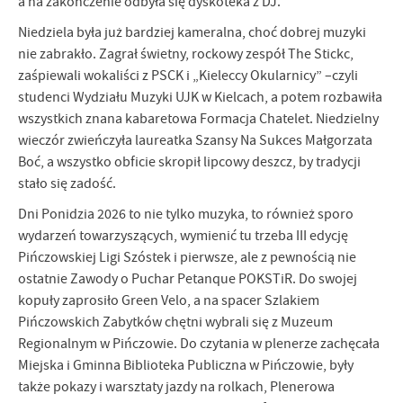
a na zakończenie odbyła się dyskoteka z DJ.
Niedziela była już bardziej kameralna, choć dobrej muzyki
nie zabrakło. Zagrał świetny, rockowy zespół The Stickc,
zaśpiewali wokaliści z PSCK i „Kieleccy Okularnicy” –czyli
studenci Wydziału Muzyki UJK w Kielcach, a potem rozbawiła
wszystkich znana kabaretowa Formacja Chatelet. Niedzielny
wieczór zwieńczyła laureatka Szansy Na Sukces Małgorzata
Boć, a wszystko obficie skropił lipcowy deszcz, by tradycji
stało się zadość.
Dni Ponidzia 2026 to nie tylko muzyka, to również sporo
wydarzeń towarzyszących, wymienić tu trzeba III edycję
Pińczowskiej Ligi Szóstek i pierwsze, ale z pewnością nie
ostatnie Zawody o Puchar Petanque POKSTiR. Do swojej
kopuły zaprosiło Green Velo, a na spacer Szlakiem
Pińczowskich Zabytków chętni wybrali się z Muzeum
Regionalnym w Pińczowie. Do czytania w plenerze zachęcała
Miejska i Gminna Biblioteka Publiczna w Pińczowie, były
także pokazy i warsztaty jazdy na rolkach, Plenerowa