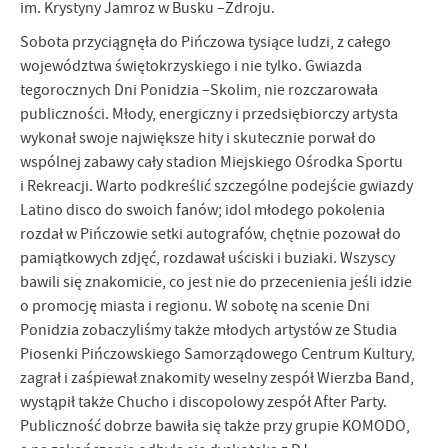
promocyjne mogą pojawić się na stronach podmiotów trzecich lub
im. Krystyny Jamroz w Busku –Zdroju.
firm będących naszymi partnerami oraz innych dostawców usług.
Sobota przyciągnęła do Pińczowa tysiące ludzi, z całego
Firmy te działają w charakterze pośredników prezentujących nasze
województwa świętokrzyskiego i nie tylko. Gwiazda
treści w postaci wiadomości, ofert, komunikatów mediów
społecznościowych.
tegorocznych Dni Ponidzia –Skolim, nie rozczarowała
publiczności. Młody, energiczny i przedsiębiorczy artysta
wykonał swoje największe hity i skutecznie porwał do
wspólnej zabawy cały stadion Miejskiego Ośrodka Sportu
i Rekreacji. Warto podkreślić szczególne podejście gwiazdy
Latino disco do swoich fanów; idol młodego pokolenia
rozdał w Pińczowie setki autografów, chętnie pozował do
pamiątkowych zdjęć, rozdawał uściski i buziaki. Wszyscy
bawili się znakomicie, co jest nie do przecenienia jeśli idzie
o promocję miasta i regionu. W sobotę na scenie Dni
Ponidzia zobaczyliśmy także młodych artystów ze Studia
Piosenki Pińczowskiego Samorządowego Centrum Kultury,
zagrał i zaśpiewał znakomity weselny zespół Wierzba Band,
wystąpił także Chucho i discopolowy zespół After Party.
Publiczność dobrze bawiła się także przy grupie KOMODO,