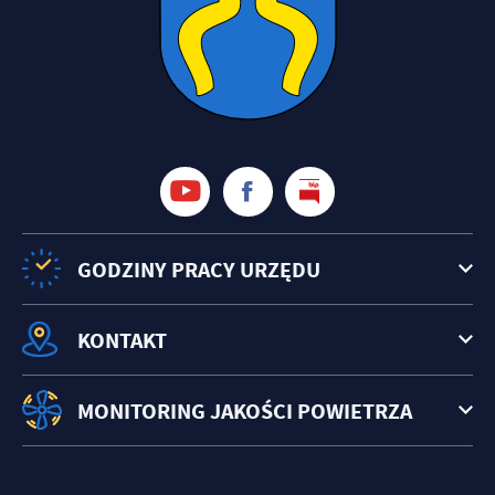
GODZINY PRACY URZĘDU
KONTAKT
MONITORING JAKOŚCI POWIETRZA